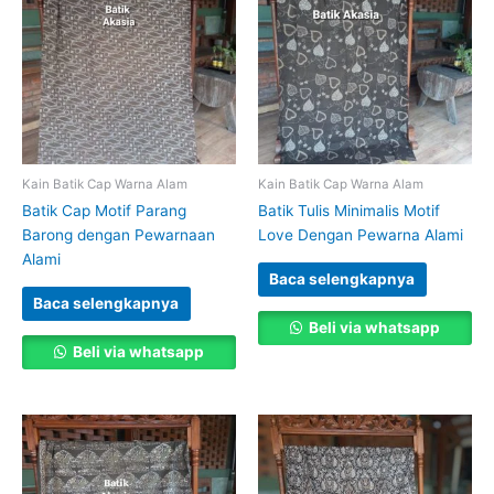
Kain Batik Cap Warna Alam
Kain Batik Cap Warna Alam
Batik Cap Motif Parang
Batik Tulis Minimalis Motif
Barong dengan Pewarnaan
Love Dengan Pewarna Alami
Alami
Baca selengkapnya
Baca selengkapnya
Beli via whatsapp
Beli via whatsapp