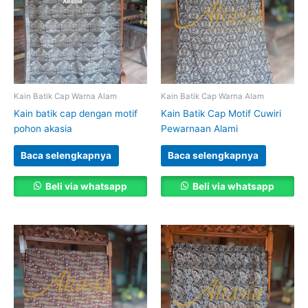
Kain Batik Cap Warna Alam
Kain Batik Cap Warna Alam
Kain batik cap dengan motif
Kain Batik Cap Motif Cuwiri
pohon akasia
Pewarnaan Alami
Baca selengkapnya
Baca selengkapnya
Beli via whatsapp
Beli via whatsapp