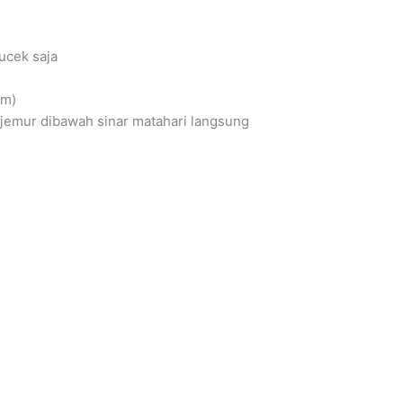
ucek saja
am)
njemur dibawah sinar matahari langsung