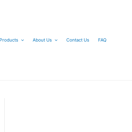
 Products
About Us
Contact Us
FAQ