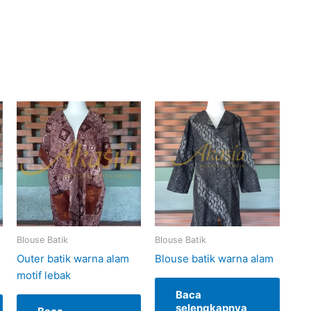
Blouse Batik
Blouse Batik
Outer batik warna alam
Blouse batik warna alam
motif lebak
Baca
selengkapnya