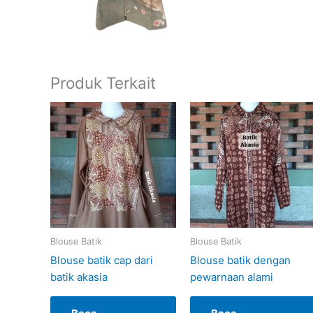
Produk Terkait
Blouse Batik
Blouse Batik
Blouse batik cap dari
Blouse batik dengan
batik akasia
pewarnaan alami