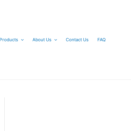
 Products
About Us
Contact Us
FAQ