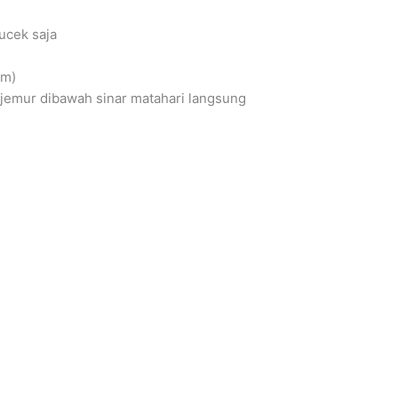
ucek saja
am)
njemur dibawah sinar matahari langsung