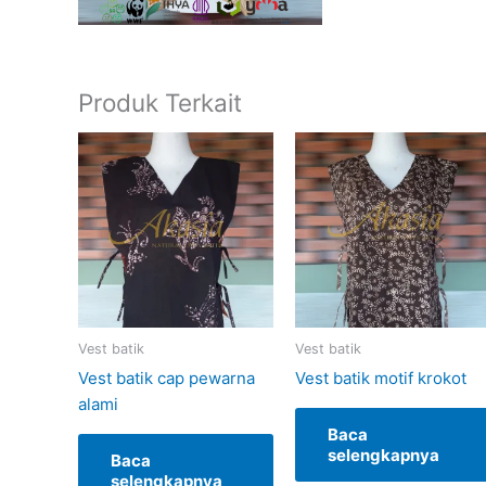
Produk Terkait
Vest batik
Vest batik
Vest batik cap pewarna
Vest batik motif krokot
alami
Baca
selengkapnya
Baca
selengkapnya