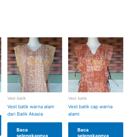
Vest batik
Vest batik
Vest batik warna alam
Vest batik cap warna
dari Batik Akasia
alami
Baca
Baca
selengkapnya
selengkapnya