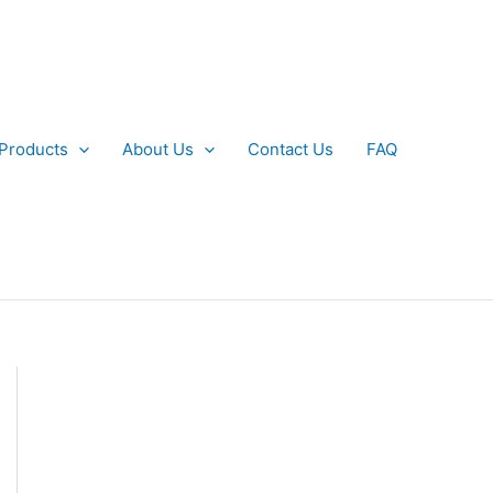
 Products
About Us
Contact Us
FAQ